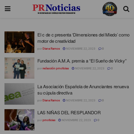
El c de c presenta ‘Dimensiones del Miedo’ como
motor de creatividad
por
Diana Ramos
NOVIEMBRE 22, 2023
0
Fundación A.M.A. premia a “El Sueño de Vicky”
por
redacción prnoticias
NOVIEMBRE 22, 2023
0
La Asociación Española de Anunciantes renueva
su cúpula directiva
por
Diana Ramos
NOVIEMBRE 22, 2023
0
LAS NIÑAS DEL RESPLANDOR
por
prnoticias
NOVIEMBRE 22, 2023
0