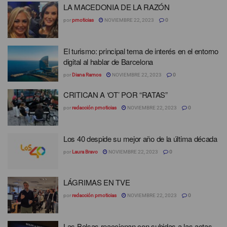
LA MACEDONIA DE LA RAZÓN
por
prnoticias
NOVIEMBRE 22, 2023
0
El turismo: principal tema de interés en el entorno
digital al hablar de Barcelona
por
Diana Ramos
NOVIEMBRE 22, 2023
0
CRITICAN A ‘OT’ POR “RATAS”
por
redacción prnoticias
NOVIEMBRE 22, 2023
0
Los 40 despide su mejor año de la última década
por
Laura Bravo
NOVIEMBRE 22, 2023
0
LÁGRIMAS EN TVE
por
redacción prnoticias
NOVIEMBRE 22, 2023
0
Las Bolsas reaccionan con subidas a las actas