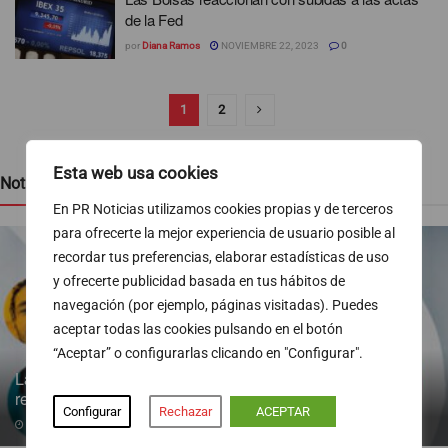
de la Fed
por
Diana Ramos
NOVIEMBRE 22, 2023
0
1
2
Esta web usa cookies
Noticias recientes
En PR Noticias utilizamos cookies propias y de terceros
para ofrecerte la mejor experiencia de usuario posible al
recordar tus preferencias, elaborar estadísticas de uso
y ofrecerte publicidad basada en tus hábitos de
navegación (por ejemplo, páginas visitadas). Puedes
aceptar todas las cookies pulsando en el botón
“Aceptar” o configurarlas clicando en "Configurar".
La inmigración gana peso en el mercado laboral tras la
regularización masiva
Configurar
Rechazar
ACEPTAR
07/08/2026