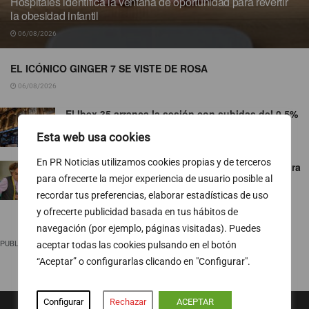
Hospitales identifica la ventana de oportunidad para revertir
la obesidad infantil
06/08/2026
EL ICÓNICO GINGER 7 SE VISTE DE ROSA
06/08/2026
El Ibex 35 arranca la sesión con subidas del 0,5%
06/08/2026
Esta web usa cookies
En PR Noticias utilizamos cookies propias y de terceros
‘¡Salta!’ le gana el pulso a ‘Maestros de la costura
celebrity’
para ofrecerte la mejor experiencia de usuario posible al
recordar tus preferencias, elaborar estadísticas de uso
06/08/2026
y ofrecerte publicidad basada en tus hábitos de
navegación (por ejemplo, páginas visitadas). Puedes
PUBLICIDAD
aceptar todas las cookies pulsando en el botón
“Aceptar” o configurarlas clicando en "Configurar".
Configurar
Rechazar
ACEPTAR