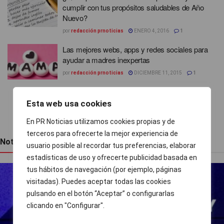
cumplir con tus propósitos saludables de Año
Nuevo?
por
redacción prnoticias
ENERO 4, 2016
1
Las mejores webs, apps y redes sociales para
ayudar a madres inexpertas
por
redacción prnoticias
DICIEMBRE 11, 2015
1
Esta web usa cookies
1
2
En PR Noticias utilizamos cookies propias y de
terceros para ofrecerte la mejor experiencia de
Noticias recientes
usuario posible al recordar tus preferencias, elaborar
estadísticas de uso y ofrecerte publicidad basada en
tus hábitos de navegación (por ejemplo, páginas
visitadas). Puedes aceptar todas las cookies
pulsando en el botón “Aceptar” o configurarlas
clicando en "Configurar".