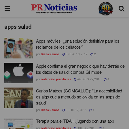
apps salud
Apps móviles, ¿una solución definitiva para los
reclamos de los celíacos?
por
Diana Ramos
ENERO 10, 2017
2
Apple confirma el gran negocio que hay detrás de
los datos de salud: compra Gliimpse
por
redacción prnoticias
AGOSTO 25, 2016
0
Carlos Mateos (COMSALUD): “La accesibilidad
es algo que a menudo se olvida en las apps de
salud”
por
Diana Ramos
JULIO 12, 2016
1
Terapia para el TDAH, jugando con una app
por
redacción prnoticias
JULIO 5, 2016
0