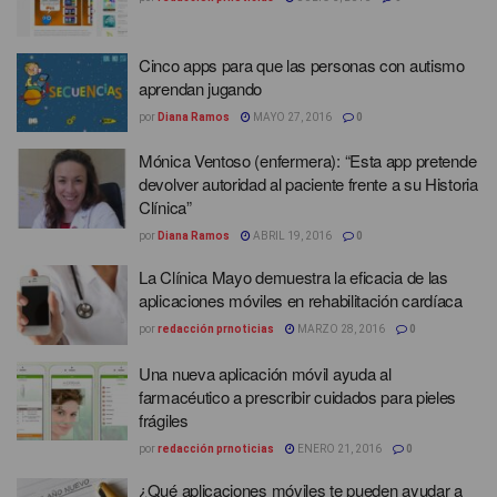
Cinco apps para que las personas con autismo
aprendan jugando
por
Diana Ramos
MAYO 27, 2016
0
Mónica Ventoso (enfermera): “Esta app pretende
devolver autoridad al paciente frente a su Historia
Clínica”
por
Diana Ramos
ABRIL 19, 2016
0
La Clínica Mayo demuestra la eficacia de las
aplicaciones móviles en rehabilitación cardíaca
por
redacción prnoticias
MARZO 28, 2016
0
Una nueva aplicación móvil ayuda al
farmacéutico a prescribir cuidados para pieles
frágiles
por
redacción prnoticias
ENERO 21, 2016
0
¿Qué aplicaciones móviles te pueden ayudar a