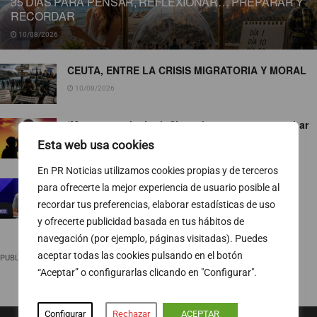
35 DÍAS PARA PENSAR, REFLEXIONAR… PREPARAR Y
RECORDAR
10/08/2026
CEUTA, ENTRE LA CRISIS MIGRATORIA Y MORAL
10/08/2026
‘Moment marketing’: Siete claves para aprovechar
el eclipse de manera responsable
Esta web usa cookies
10/08/2026
En PR Noticias utilizamos cookies propias y de terceros
Pedro Blanco gana peso en la SER
para ofrecerte la mejor experiencia de usuario posible al
recordar tus preferencias, elaborar estadísticas de uso
10/08/2026
y ofrecerte publicidad basada en tus hábitos de
navegación (por ejemplo, páginas visitadas). Puedes
aceptar todas las cookies pulsando en el botón
PUBLICIDAD
“Aceptar” o configurarlas clicando en "Configurar".
Configurar
Rechazar
ACEPTAR