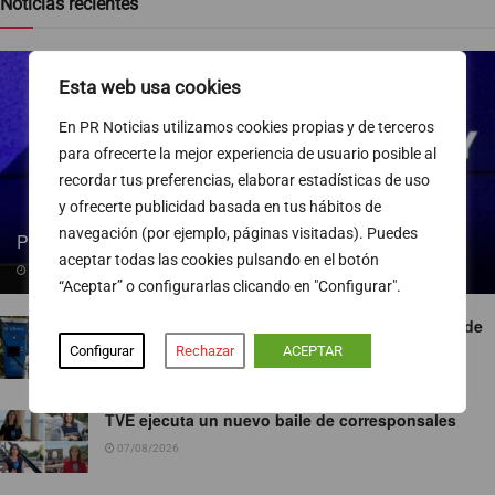
Noticias recientes
Esta web usa cookies
En PR Noticias utilizamos cookies propias y de terceros
para ofrecerte la mejor experiencia de usuario posible al
recordar tus preferencias, elaborar estadísticas de uso
y ofrecerte publicidad basada en tus hábitos de
navegación (por ejemplo, páginas visitadas). Puedes
Pedro Blanco gana peso en la SER
aceptar todas las cookies pulsando en el botón
09/08/2026
“Aceptar” o configurarlas clicando en "Configurar".
Endesa pone a disposición más de 300 puntos de
recarga abiertos al público
Configurar
Rechazar
ACEPTAR
07/08/2026
TVE ejecuta un nuevo baile de corresponsales
07/08/2026