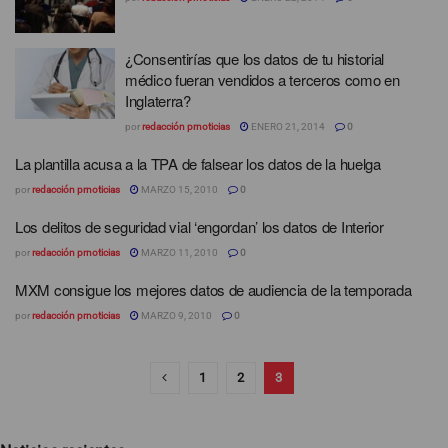
¿Consentirías que los datos de tu historial
médico fueran vendidos a terceros como en
Inglaterra?
por
redacción prnoticias
ENERO 21, 2014
0
La plantilla acusa a la TPA de falsear los datos de la huelga
por
redacción prnoticias
MARZO 15, 2010
0
Los delitos de seguridad vial ‘engordan’ los datos de Interior
por
redacción prnoticias
MARZO 11, 2010
0
MXM consigue los mejores datos de audiencia de la temporada
por
redacción prnoticias
MARZO 9, 2010
0
1
2
3