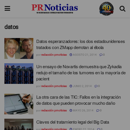
datos
Datos esperanzadores: los dos estadounidenses
tratados con ZMapp derrotan al ébola
por
redacción prnoticias
AGOSTO 21, 2014
0
Un ensayo de Novartis demuestra que Zykadia
redujo el tamaño de los tumores en la mayoría de
pacient
por
redacción prnoticias
JUNIO 2, 2014
0
La otra cara de las TIC: Fallos en la integración
de datos que pueden provocar mucho daño
por
redacción prnoticias
MAYO 26, 2014
0
Claves del tratamiento legal del Big Data
por
redacción prnoticias
ENERO 22, 2014
0