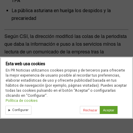
TPA
La pública asturiana en huelga los despidos y la
precariedad
Según CSI, la dirección modificó las colas de la periodista
que daba la información e puso a los servicios mínos la
lectura de un comunicado de la empresa tras la
retrasmisión de noticia. En dicho comunicado se contó que
Esta web usa cookies
a la huelga habían acudido sólo 11 trabajadores, y se
En PR Noticias utilizamos cookies propias y de terceros para ofrecerte
explico que el compañero despedido había vulnerado el
la mejor experiencia de usuario posible al recordar tus preferencias,
elaborar estadísticas de uso y ofrecerte publicidad basada en tus
horario, algo que reconoció con su firma, y que con su
hábitos de navegación (por ejemplo, páginas visitadas). Puedes aceptar
actitud había puesto en riesgo en varias ocasiones la
todas las cookies pulsando en el botón “Aceptar” o configurarlas
clicando en "Configurar".
emisión de la TPA. Algo que desde CSI y desde el comité
Política de cookies
de empresa desmienten, ya que dicho trabajador tenía un
Configurar
Rechazar
Aceptar
horario flexible.