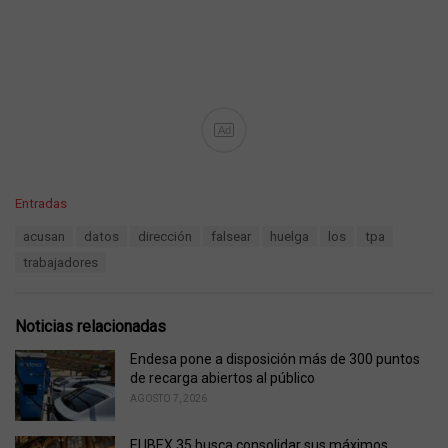
Ad
C
Entradas
a
T
acusan
datos
dirección
falsear
huelga
los
tpa
t
a
e
trabajadores
g
g
s
o
:
r
Noticias relacionadas
i
e
Endesa pone a disposición más de 300 puntos
s
de recarga abiertos al público
:
AGOSTO 7, 2026
El IBEX 35 busca consolidar sus máximos