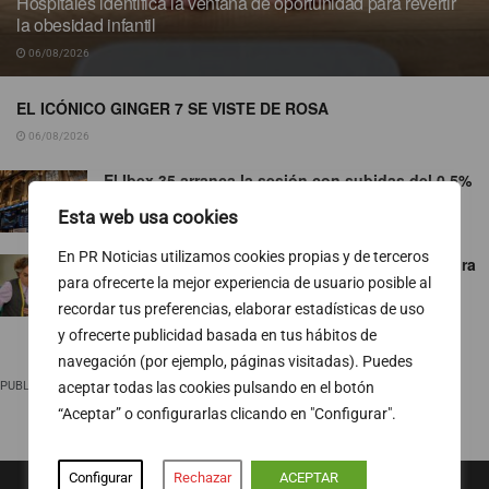
Hospitales identifica la ventana de oportunidad para revertir
la obesidad infantil
06/08/2026
EL ICÓNICO GINGER 7 SE VISTE DE ROSA
06/08/2026
El Ibex 35 arranca la sesión con subidas del 0,5%
06/08/2026
Esta web usa cookies
En PR Noticias utilizamos cookies propias y de terceros
‘¡Salta!’ le gana el pulso a ‘Maestros de la costura
celebrity’
para ofrecerte la mejor experiencia de usuario posible al
recordar tus preferencias, elaborar estadísticas de uso
06/08/2026
y ofrecerte publicidad basada en tus hábitos de
navegación (por ejemplo, páginas visitadas). Puedes
PUBLICIDAD
aceptar todas las cookies pulsando en el botón
“Aceptar” o configurarlas clicando en "Configurar".
Configurar
Rechazar
ACEPTAR