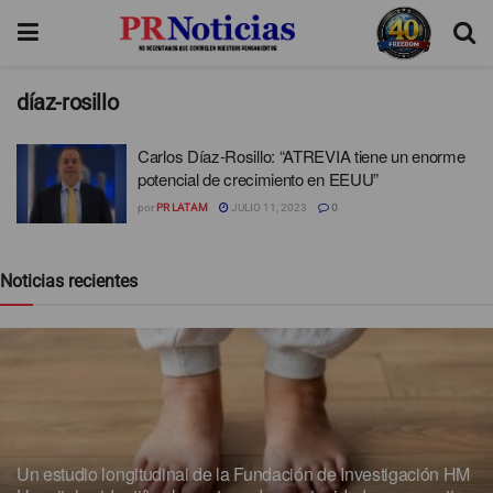
díaz-rosillo
Carlos Díaz-Rosillo: “ATREVIA tiene un enorme
potencial de crecimiento en EEUU”
por
PR LATAM
JULIO 11, 2023
0
Noticias recientes
Un estudio longitudinal de la Fundación de Investigación HM