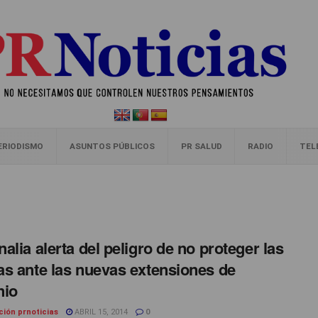
ERIODISMO
ASUNTOS PÚBLICOS
PR SALUD
RADIO
TEL
alia alerta del peligro de no proteger las
s ante las nuevas extensiones de
nio
ción prnoticias
ABRIL 15, 2014
0