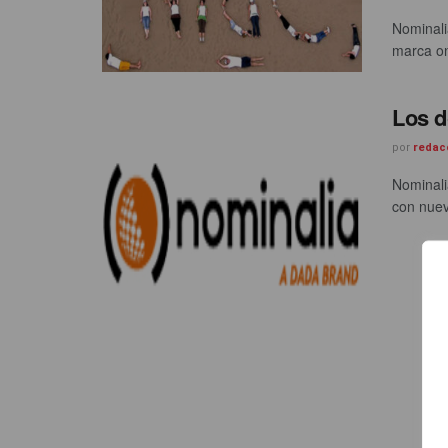
Nominali
marca onl
Los 
por
redac
Nominali
con nuev