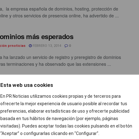
a, la empresa española de dominios, hosting, protección de
ine y otros servicios de presencia online, ha advertido de ...
dominios más esperados
ción prnoticias
FEBRERO 13, 2014
0
a ha lanzado un servicio de registro y preregistro de dominios
as terminaciones y ha observado que las extensiones ...
Esta web usa cookies
En PR Noticias utilizamos cookies propias y de terceros para
ofrecerte la mejor experiencia de usuario posible al recordar tus
preferencias, elaborar estadísticas de uso y ofrecerte publicidad
basada en tus hábitos de navegación (por ejemplo, páginas
visitadas). Puedes aceptar todas las cookies pulsando en el botón
“Aceptar” o configurarlas clicando en "Configurar".