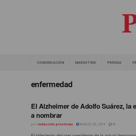
COMUNICACIÓN
MARKETING
PRENSA
P
enfermedad
El Alzheimer de Adolfo Suárez, la
a nombrar
por
redacción prnoticias
MARZO 26, 2014
0
El falleciento del prer presidente de la actual democ