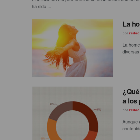
ha sido ...
La ho
por
redac
La homeo
diversas
¿Qué 
a los
por
redac
Aunque a
contenido