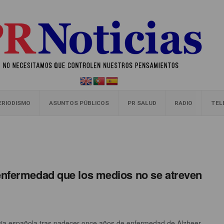
ERIODISMO
ASUNTOS PÚBLICOS
PR SALUD
RADIO
TEL
 enfermedad que los medios no se atreven
racia española tras padecer once años de enfermedad de Alzheer