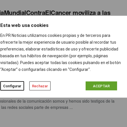
iaMundialContraElCancer moviliza a las
 Sociales
Esta web usa cookies
ción prnoticias
FEBRERO 4, 2014
0
En PR Noticias utilizamos cookies propias y de terceros para
tes se celebra el Día Mundial Contra el Cáncer, una fecha
ofrecerte la mejor experiencia de usuario posible al recordar tus
 que ha pasado desapercibida en las Redes ...
preferencias, elaborar estadísticas de uso y ofrecerte publicidad
basada en tus hábitos de navegación (por ejemplo, páginas
visitadas). Puedes aceptar todas las cookies pulsando en el botón
“Aceptar” o configurarlas clicando en "Configurar".
ENCIA EN 2.0: EN LA SALUD Y EN LA
ERMEDAD
Configurar
Rechazar
ACEPTAR
ción prnoticias
FEBRERO 3, 2014
0
esionales de la comunicación somos y hemos sido testigos de la
e las redes sociales parte de empresas ...