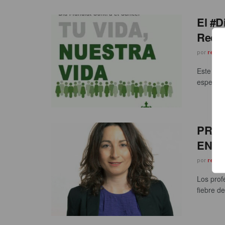
El #D
Redes
por
redac
Este mar
especial
PRES
ENF
por
redac
Los prof
fiebre d