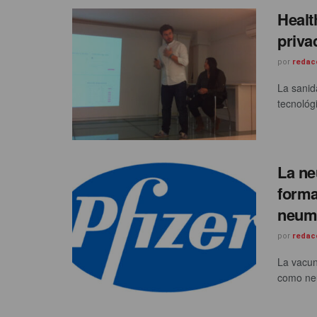
Healt
priva
por
redac
La sanid
tecnológ
La ne
forma
neumo
por
redac
La vacun
como neu