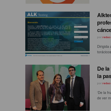
Alkte
profe
cánce
por
redac
Dirigida
torácicos
De la
la pa
por
redac
‘De la f
de ver me