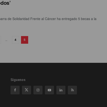
odos’
rra de Solidaridad Frente al Cáncer ha entregado 5 becas a la
…
4
5
Síguenos