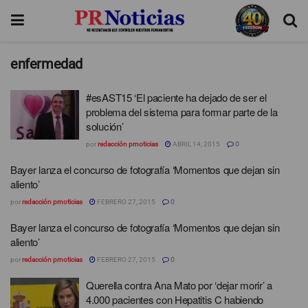
enfermedad
#esAST15 ‘El paciente ha dejado de ser el
problema del sistema para formar parte de la
solución’
por
redacción prnoticias
ABRIL 14, 2015
0
Bayer lanza el concurso de fotografía ‘Momentos que dejan sin
aliento’
por
redacción prnoticias
FEBRERO 27, 2015
0
Bayer lanza el concurso de fotografía ‘Momentos que dejan sin
aliento’
por
redacción prnoticias
FEBRERO 27, 2015
0
Querella contra Ana Mato por ‘dejar morir’ a
4.000 pacientes con Hepatitis C habiendo