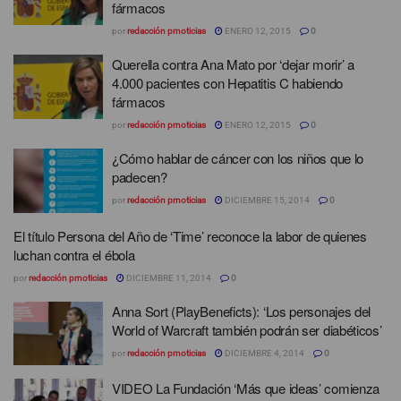
fármacos
por
redacción prnoticias
ENERO 12, 2015
0
Querella contra Ana Mato por ‘dejar morir’ a
4.000 pacientes con Hepatitis C habiendo
fármacos
por
redacción prnoticias
ENERO 12, 2015
0
¿Cómo hablar de cáncer con los niños que lo
padecen?
por
redacción prnoticias
DICIEMBRE 15, 2014
0
El título Persona del Año de ‘Time’ reconoce la labor de quienes
luchan contra el ébola
por
redacción prnoticias
DICIEMBRE 11, 2014
0
Anna Sort (PlayBeneficts): ‘Los personajes del
World of Warcraft también podrán ser diabéticos’
por
redacción prnoticias
DICIEMBRE 4, 2014
0
VIDEO La Fundación ‘Más que ideas’ comienza