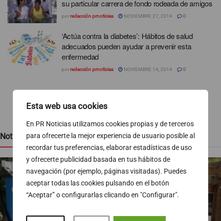
su particular carrera de fondo rodeada de amigos
por
redacción prnoticias
NOVIEMBRE 27, 2014
0
‘Actúa contra la diabetes’: Hábitos de salud
adecuados pueden ayudar a prevenir esta
enfermedad
por
redacción prnoticias
NOVIEMBRE 14, 2014
0
1
2
…
5
Esta web usa cookies
En PR Noticias utilizamos cookies propias y de terceros
Noticias recientes
para ofrecerte la mejor experiencia de usuario posible al
recordar tus preferencias, elaborar estadísticas de uso
y ofrecerte publicidad basada en tus hábitos de
navegación (por ejemplo, páginas visitadas). Puedes
aceptar todas las cookies pulsando en el botón
“Aceptar” o configurarlas clicando en "Configurar".