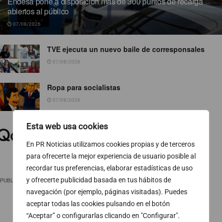
Endesa pone a disposición más de 300 puntos de recarga
abiertos al público
07/08/2026
TVE ejecuta un nuevo baile de corresponsales
07/08/2026
Ropa para socialistas
07/08/2026
El 74 % de las pymes europeas gestiona sus
Esta web usa cookies
finanzas fuera del horario laboral
En PR Noticias utilizamos cookies propias y de terceros
07/08/2026
para ofrecerte la mejor experiencia de usuario posible al
recordar tus preferencias, elaborar estadísticas de uso
y ofrecerte publicidad basada en tus hábitos de
PUBLICIDAD
navegación (por ejemplo, páginas visitadas). Puedes
aceptar todas las cookies pulsando en el botón
“Aceptar” o configurarlas clicando en "Configurar".