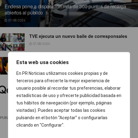
Endesa pone a disposición más de 300 puntos de recarga
abiertos al público
07/08/2026
TVE ejecuta un nuevo baile de corresponsales
07/08/2026
Ropa para socialistas
Esta web usa cookies
07/08/2026
En PR Noticias utilizamos cookies propias y de
terceros para ofrecerte la mejor experiencia de
El 74 % de las pymes europeas gestiona sus
usuario posible al recordar tus preferencias, elaborar
finanzas fuera del horario laboral
estadísticas de uso y ofrecerte publicidad basada en
07/08/2026
tus hábitos de navegación (por ejemplo, páginas
visitadas). Puedes aceptar todas las cookies
pulsando en el botón “Aceptar” o configurarlas
PUBLICIDAD
clicando en "Configurar".