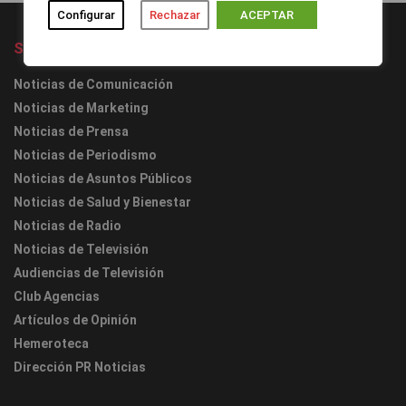
Configurar
Rechazar
ACEPTAR
Secciones
Noticias de Comunicación
Noticias de Marketing
Noticias de Prensa
Noticias de Periodismo
Noticias de Asuntos Públicos
Noticias de Salud y Bienestar
Noticias de Radio
Noticias de Televisión
Audiencias de Televisión
Club Agencias
Artículos de Opinión
Hemeroteca
Dirección PR Noticias