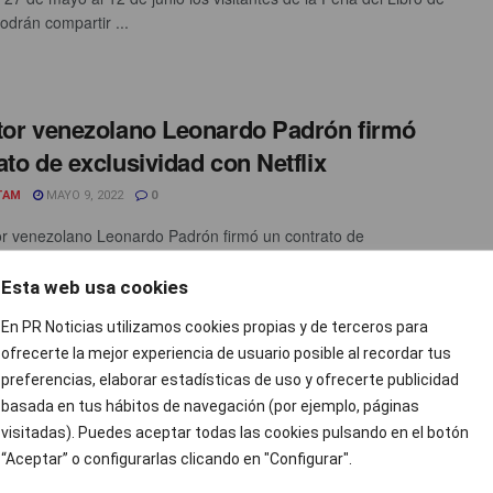
odrán compartir ...
tor venezolano Leonardo Padrón firmó
ato de exclusividad con Netflix
TAM
MAYO 9, 2022
0
tor venezolano Leonardo Padrón firmó un contrato de
dad por tres años con la plataforma de streaming Netflix. Al
 Padrón ...
Esta web usa cookies
En PR Noticias utilizamos cookies propias y de terceros para
ofrecerte la mejor experiencia de usuario posible al recordar tus
preferencias, elaborar estadísticas de uso y ofrecerte publicidad
basada en tus hábitos de navegación (por ejemplo, páginas
visitadas). Puedes aceptar todas las cookies pulsando en el botón
“Aceptar” o configurarlas clicando en "Configurar".