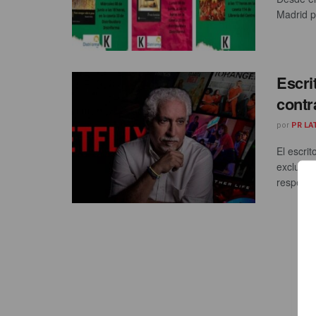
Madrid p
Escri
contr
por
PR LA
El escri
exclusivi
respecto