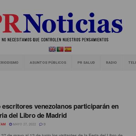
ERIODISMO
ASUNTOS PÚBLICOS
PR SALUD
RADIO
TEL
 escritores venezolanos participarán en
ria del Libro de Madrid
TAM
MAYO 27, 2022
0
27 de mayo al 12 de junio los visitantes de la Feria del Libro de