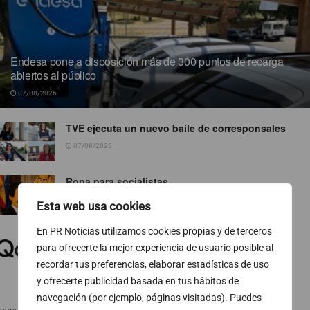
Endesa pone a disposición más de 300 puntos de recarga
abiertos al público
07/08/2026
TVE ejecuta un nuevo baile de corresponsales
07/08/2026
Ropa para socialistas
07/08/2026
Esta web usa cookies
En PR Noticias utilizamos cookies propias y de terceros
El 74 % de las pymes europeas gestiona sus
finanzas fuera del horario laboral
para ofrecerte la mejor experiencia de usuario posible al
recordar tus preferencias, elaborar estadísticas de uso
07/08/2026
y ofrecerte publicidad basada en tus hábitos de
navegación (por ejemplo, páginas visitadas). Puedes