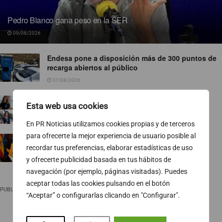
Pedro Blanco gana peso en la SER
09/08/2026
Endesa pone a disposición más de 300 puntos de
recarga abiertos al público
07/08/2026
TVE ejecuta un nuevo baile de corresponsales
Esta web usa cookies
07/08/2026
En PR Noticias utilizamos cookies propias y de terceros
para ofrecerte la mejor experiencia de usuario posible al
Ropa para socialistas
recordar tus preferencias, elaborar estadísticas de uso
07/08/2026
y ofrecerte publicidad basada en tus hábitos de
navegación (por ejemplo, páginas visitadas). Puedes
aceptar todas las cookies pulsando en el botón
PUBLICIDAD
“Aceptar” o configurarlas clicando en "Configurar".