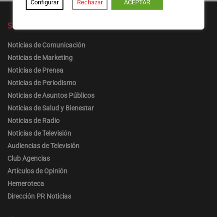
Configurar
Rechazar
ACEPTAR
Secciones
Noticias de Comunicación
Noticias de Marketing
Noticias de Prensa
Noticias de Periodismo
Noticias de Asuntos Públicos
Noticias de Salud y Bienestar
Noticias de Radio
Noticias de Televisión
Audiencias de Televisión
Club Agencias
Artículos de Opinión
Hemeroteca
Dirección PR Noticias