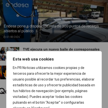
Endesa pone a disposición más de 300 puntos de recarga
abiertos al público
07/08/2026
TVE ejecuta un nuevo baile de corresponsales
07/08/2026
Esta web usa cookies
Ropa para socialistas
En PR Noticias utilizamos cookies propias y de
terceros para ofrecerte la mejor experiencia de
07/08/2026
usuario posible al recordar tus preferencias, elaborar
estadísticas de uso y ofrecerte publicidad basada en
El 74 % de las pymes europeas gestiona sus
finanzas fuera del horario laboral
tus hábitos de navegación (por ejemplo, páginas
visitadas). Puedes aceptar todas las cookies
07/08/2026
pulsando en el botón “Aceptar” o configurarlas