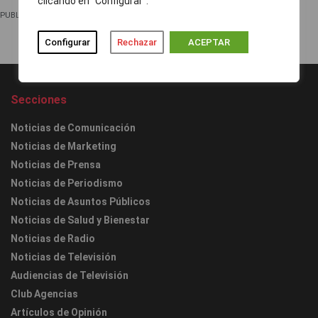
clicando en "Configurar".
PUBLICIDAD
Configurar
Rechazar
ACEPTAR
Secciones
Noticias de Comunicación
Noticias de Marketing
Noticias de Prensa
Noticias de Periodismo
Noticias de Asuntos Públicos
Noticias de Salud y Bienestar
Noticias de Radio
Noticias de Televisión
Audiencias de Televisión
Club Agencias
Artículos de Opinión