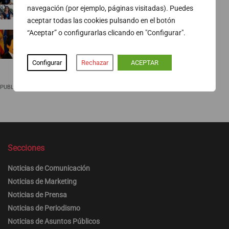
navegación (por ejemplo, páginas visitadas). Puedes
07/08/2026
aceptar todas las cookies pulsando en el botón
“Aceptar” o configurarlas clicando en "Configurar".
Ropa para socialistas
07/08/2026
Configurar
Rechazar
ACEPTAR
PUBLICIDAD
Secciones
Noticias de Comunicación
Noticias de Marketing
Noticias de Prensa
Noticias de Periodismo
Noticias de Asuntos Públicos