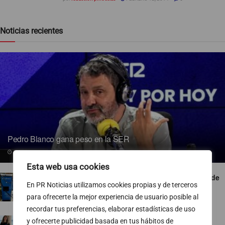
Noticias recientes
Pedro Blanco gana peso en la SER
09/08/2026
Esta web usa cookies
Endesa pone a disposición más de 300 puntos de
En PR Noticias utilizamos cookies propias y de terceros
recarga abiertos al público
para ofrecerte la mejor experiencia de usuario posible al
07/08/2026
recordar tus preferencias, elaborar estadísticas de uso
TVE ejecuta un nuevo baile de corresponsales
y ofrecerte publicidad basada en tus hábitos de