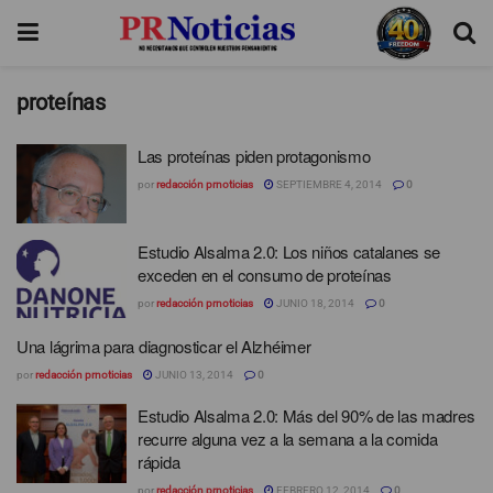
proteínas
Las proteínas piden protagonismo
por
redacción prnoticias
SEPTIEMBRE 4, 2014
0
Estudio Alsalma 2.0: Los niños catalanes se
exceden en el consumo de proteínas
por
redacción prnoticias
JUNIO 18, 2014
0
Una lágrima para diagnosticar el Alzhéimer
por
redacción prnoticias
JUNIO 13, 2014
0
Estudio Alsalma 2.0: Más del 90% de las madres
recurre alguna vez a la semana a la comida
rápida
por
redacción prnoticias
FEBRERO 12, 2014
0