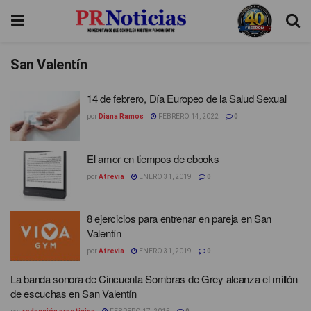
San Valentín
14 de febrero, Día Europeo de la Salud Sexual
por
Diana Ramos
FEBRERO 14, 2022
0
El amor en tiempos de ebooks
por
Atrevia
ENERO 31, 2019
0
8 ejercicios para entrenar en pareja en San
Valentín
por
Atrevia
ENERO 31, 2019
0
La banda sonora de Cincuenta Sombras de Grey alcanza el millón
de escuchas en San Valentín