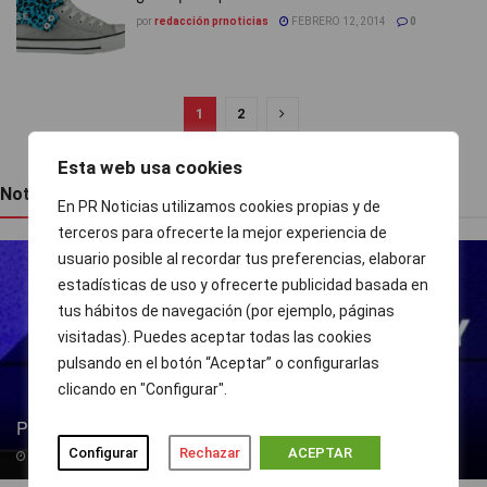
por
redacción prnoticias
FEBRERO 12, 2014
0
1
2
Esta web usa cookies
Noticias recientes
En PR Noticias utilizamos cookies propias y de
terceros para ofrecerte la mejor experiencia de
usuario posible al recordar tus preferencias, elaborar
estadísticas de uso y ofrecerte publicidad basada en
tus hábitos de navegación (por ejemplo, páginas
visitadas). Puedes aceptar todas las cookies
pulsando en el botón “Aceptar” o configurarlas
clicando en "Configurar".
Pedro Blanco gana peso en la SER
Configurar
Rechazar
ACEPTAR
09/08/2026