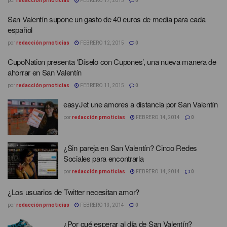
por
redacción prnoticias
FEBRERO 17, 2015
0
San Valentín supone un gasto de 40 euros de media para cada
español
por
redacción prnoticias
FEBRERO 12, 2015
0
CupoNation presenta ‘Díselo con Cupones’, una nueva manera de
ahorrar en San Valentín
por
redacción prnoticias
FEBRERO 11, 2015
0
easyJet une amores a distancia por San Valentín
por
redacción prnoticias
FEBRERO 14, 2014
0
¿Sin pareja en San Valentín? Cinco Redes
Sociales para encontrarla
por
redacción prnoticias
FEBRERO 14, 2014
0
¿Los usuarios de Twitter necesitan amor?
por
redacción prnoticias
FEBRERO 13, 2014
0
¿Por qué esperar al día de San Valentín?