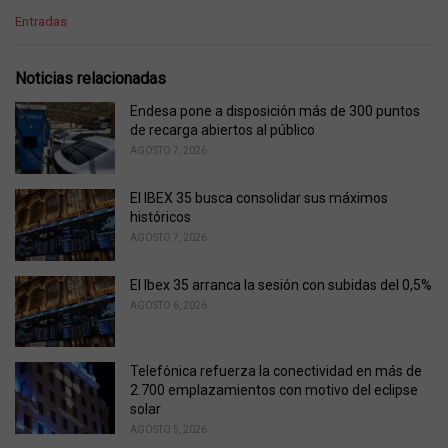
C
Entradas
a
t
e
Noticias relacionadas
g
o
Endesa pone a disposición más de 300 puntos
r
de recarga abiertos al público
i
AGOSTO 7, 2026
e
s
El IBEX 35 busca consolidar sus máximos
:
históricos
AGOSTO 7, 2026
El Ibex 35 arranca la sesión con subidas del 0,5%
AGOSTO 6, 2026
Telefónica refuerza la conectividad en más de
2.700 emplazamientos con motivo del eclipse
solar
AGOSTO 5, 2026