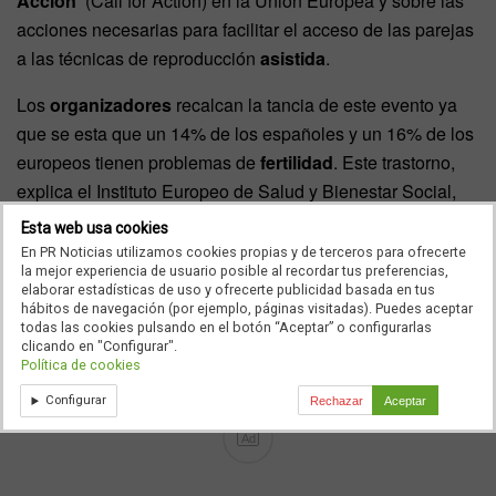
Acción’
(Call for Action) en la Unión Europea y sobre las
acciones necesarias para facilitar el acceso de las parejas
a las técnicas de reproducción
asistida
.
Los
organizadores
recalcan la tancia de este evento ya
que se esta que un 14% de los españoles y un 16% de los
europeos tienen problemas de
fertilidad
. Este trastorno,
explica el Instituto Europeo de Salud y Bienestar Social,
está
provocado
en gran parte el retraso en la
concepción
Esta web usa cookies
del prer hijo, los cambios en las condiciones de vida o el
En PR Noticias utilizamos cookies propias y de terceros para ofrecerte
la mejor experiencia de usuario posible al recordar tus preferencias,
estrés
, entre otros.
elaborar estadísticas de uso y ofrecerte publicidad basada en tus
hábitos de navegación (por ejemplo, páginas visitadas). Puedes aceptar
Adjuntamos programa del Foro de Reproducción Humana
todas las cookies pulsando en el botón “Aceptar” o configurarlas
clicando en "Configurar".
Asistida:
Política de cookies
Configurar
Rechazar
Aceptar
Ad