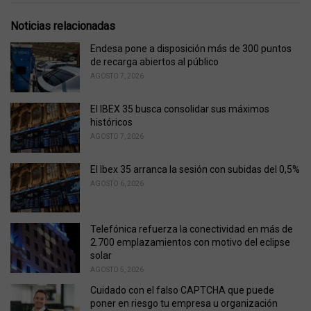
t
e
Noticias relacionadas
g
o
Endesa pone a disposición más de 300 puntos
r
de recarga abiertos al público
i
AGOSTO 7, 2026
e
s
El IBEX 35 busca consolidar sus máximos
:
históricos
AGOSTO 7, 2026
El Ibex 35 arranca la sesión con subidas del 0,5%
AGOSTO 6, 2026
Telefónica refuerza la conectividad en más de
2.700 emplazamientos con motivo del eclipse
solar
AGOSTO 5, 2026
Cuidado con el falso CAPTCHA que puede
poner en riesgo tu empresa u organización