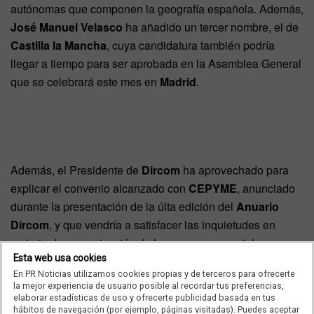
autónomas que componen la geografía española. Además,
José Manuel Velasco
ha añadido un tercer nombre, el de
Castilla la Mancha
, cuya candidatura también podría
llegar a tiempo para ser aprobada en la Asamblea General
que se celebrará este mes en
Madrid
.
Además, el Presidente de
Dircom
ha aprovechado para
explicar el convenio alcanzado con
CEPYME
, anunciado
durante la presentación de la últa edición del
Anuario
Dircom
, y que vendría a satisfacer las inquietudes en
materia de comunicación de la masa empresarial que
Esta web usa cookies
agrupa la Confederación.
En PR Noticias utilizamos cookies propias y de terceros para ofrecerte
la mejor experiencia de usuario posible al recordar tus preferencias,
elaborar estadísticas de uso y ofrecerte publicidad basada en tus
hábitos de navegación (por ejemplo, páginas visitadas). Puedes aceptar