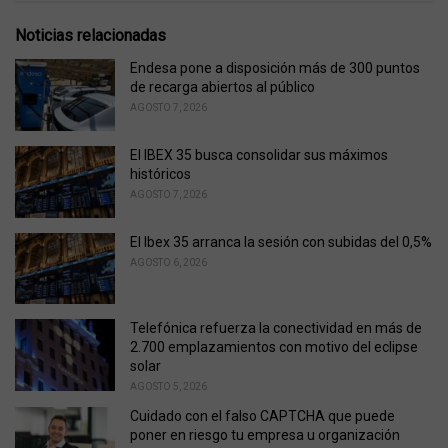
t
e
Noticias relacionadas
g
o
Endesa pone a disposición más de 300 puntos
r
de recarga abiertos al público
i
AGOSTO 7, 2026
e
s
El IBEX 35 busca consolidar sus máximos
:
históricos
AGOSTO 7, 2026
El Ibex 35 arranca la sesión con subidas del 0,5%
AGOSTO 6, 2026
Telefónica refuerza la conectividad en más de
2.700 emplazamientos con motivo del eclipse
solar
AGOSTO 5, 2026
Cuidado con el falso CAPTCHA que puede
poner en riesgo tu empresa u organización