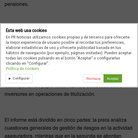
pensiones.
La titulización de riesgos aseguradores se utilizó en origen
Esta web usa cookies
para cubrir riesgos catastróficos y paulatinamente ha ido
En PR Noticias utilizamos cookies propias y de terceros para ofrecerte
la mejor experiencia de usuario posible al recordar tus preferencias,
extendiéndose a otras áreas, como la actividad
elaborar estadísticas de uso y ofrecerte publicidad basada en tus
aseguradora de Vida. En la últa década se ha producido
hábitos de navegación (por ejemplo, páginas visitadas). Puedes aceptar
todas las cookies pulsando en el botón “Aceptar” o configurarlas
un incremento significativo en las operaciones de
clicando en "Configurar".
Política de cookies
titulización y el sector asegurador no ha sido ajeno a esta
realidad. Prueba de ello es que los aseguradores
Configurar
Rechazar
Aceptar
desempeñan un papel cada vez más destacado como
inversores en operaciones de titulización.
El informe está dividido en cinco partes: la prera analiza
cuestiones generales de gestión de riesgos en la actividad
aseguradora, mientras que en la segunda se abordan