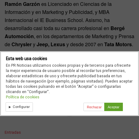
Ramón Garzón
es Licenciado en Ciencias de la
Información y en Marketing y Publicidad, y MBA
Internacional el IE Business School. Asismo, ha
desarrollado casi toda su carrera profesional en
Bergé
Automoción
, en los departamentos de Marketing y Prensa
de
Chrysler
y
Jeep, Lexus
y desde 2007 en
Tata Motors
.
Esta web usa cookies
En PR Noticias utilizamos cookies propias y de terceros para ofrecerte
Por su parte, la dirección ha querido agradecer a
la mejor experiencia de usuario posible al recordar tus preferencias,
elaborar estadísticas de uso y ofrecerte publicidad basada en tus
Jaureguizar
‘su esfuerzo y dedicación durante los últos
hábitos de navegación (por ejemplo, páginas visitadas). Puedes aceptar
años en el proyecto de Tata Motors en España’.
todas las cookies pulsando en el botón “Aceptar” o configurarlas
clicando en "Configurar".
Política de cookies
Configurar
Rechazar
Aceptar
Ad
C
Entradas
a