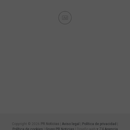
Ad
Copyright © 2026
PR Noticias
|
Aviso legal
|
Política de privacidad
|
Política de cookies
|
Grupo PR Noticias
| Diseño web ♥
Z4
Agencia