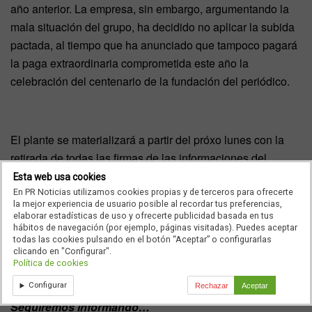
año anterior. La empresa, sin embargo, argumentando la
mala situación del grupo, ha decidido no aplicar la subida
pactada, al tiempo que ha anunciado que tampoco pagará
la paga extraordinaria comprometida este año la
celebración del centenario de la fundación del periódico.
El plante se materializará a partir del próxo lunes con la
retirada de todas las firmas de las informaciones del
periódico. El malestar es creciente el hecho de que El
Esta web usa cookies
Correo ha tenido beneficios en 2009 y el conjunto de la
En PR Noticias utilizamos cookies propias y de terceros para ofrecerte
la mejor experiencia de usuario posible al recordar tus preferencias,
redacción cree que su esfuerzo y la rentabilidad del
elaborar estadísticas de uso y ofrecerte publicidad basada en tus
hábitos de navegación (por ejemplo, páginas visitadas). Puedes aceptar
periódico sólo sirven para sostener las pérdidas de ABC,
todas las cookies pulsando en el botón “Aceptar” o configurarlas
que en 2009 fueron de 49 millones de euros.
clicando en "Configurar".
Política de cookies
Configurar
Rechazar
Aceptar
Seguiremos Informando…