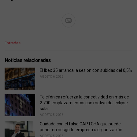
Ad
C
Entradas
a
t
e
Noticias relacionadas
g
o
El Ibex 35 arranca la sesión con subidas del 0,5%
r
AGOSTO 6, 2026
i
e
s
Telefónica refuerza la conectividad en más de
:
2.700 emplazamientos con motivo del eclipse
solar
AGOSTO 5, 2026
Cuidado con el falso CAPTCHA que puede
poner en riesgo tu empresa u organización
AGOSTO 5, 2026