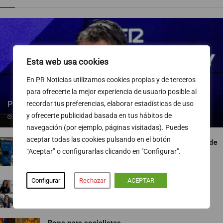
Esta web usa cookies
En PR Noticias utilizamos cookies propias y de terceros
para ofrecerte la mejor experiencia de usuario posible al
Pedro Blanco gana peso en la SER
recordar tus preferencias, elaborar estadísticas de uso
y ofrecerte publicidad basada en tus hábitos de
09/08/2026
navegación (por ejemplo, páginas visitadas). Puedes
aceptar todas las cookies pulsando en el botón
Endesa pone a disposición más de 300 puntos de
recarga abiertos al público
“Aceptar” o configurarlas clicando en "Configurar".
07/08/2026
Configurar
Rechazar
ACEPTAR
TVE ejecuta un nuevo baile de corresponsales
07/08/2026
Ropa para socialistas