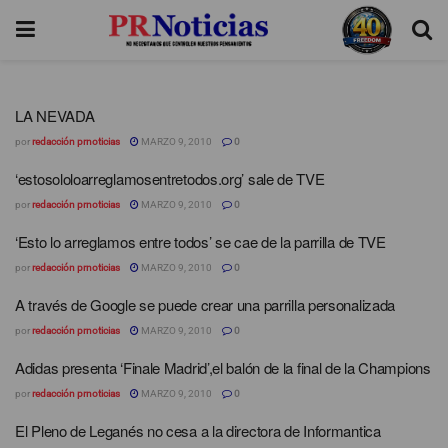
LA NEVADA
por
redacción prnoticias
MARZO 9, 2010
0
‘estosololoarreglamosentretodos.org’ sale de TVE
por
redacción prnoticias
MARZO 9, 2010
0
‘Esto lo arreglamos entre todos’ se cae de la parrilla de TVE
por
redacción prnoticias
MARZO 9, 2010
0
A través de Google se puede crear una parrilla personalizada
por
redacción prnoticias
MARZO 9, 2010
0
Adidas presenta ‘Finale Madrid’,el balón de la final de la Champions
por
redacción prnoticias
MARZO 9, 2010
0
El Pleno de Leganés no cesa a la directora de Informantica