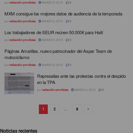
por
redacción prnoticias
MARZO 9, 2010
0
MXM consigue los mejores datos de audiencia de la temporada
por
redacción prnoticias
MARZO 9, 2010
0
Los trabajadores de SEUR reúnen 50.000€ para Haití
por
redacción prnoticias
MARZO 9, 2010
0
Páginas Amarillas, nuevo patrocinador del Aspar Team de
motociclismo
por
redacción prnoticias
MARZO 9, 2010
0
Represalias ante las protestas contra el despido
en la TPA
por
redacción prnoticias
MARZO 9, 2010
0
1
2
…
8
Noticias recientes