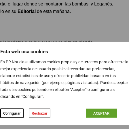
ata
, el lugar donde se montaron las bombas, y Leganés,
rio en su
Editorial
de esta mañana.
s islamistas que huyeron y que siguen siendo
ido en
Siria
y entregado a
Marruecos
, donde cumple
Esta web usa cookies
uena la versión oficial. Y ello no que se haya avanzado
En PR Noticias utilizamos cookies propias y de terceros para ofrecerte la
 sino que se ha puesto en evidencia que no ocurrió lo que
mejor experiencia de usuario posible al recordar tus preferencias,
elaborar estadísticas de uso y ofrecerte publicidad basada en tus
hábitos de navegación (por ejemplo, páginas visitadas). Puedes aceptar
todas las cookies pulsando en el botón “Aceptar” o configurarlas
clicando en "Configurar".
 los atentados más terribles de nuestra historia, tanto la
as víctas, como su propio sentido de la dignidad,
Configurar
Rechazar
ACEPTAR