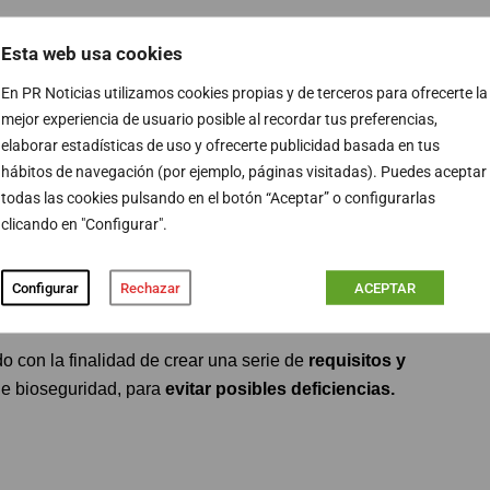
Esta web usa cookies
En PR Noticias utilizamos cookies propias y de terceros para ofrecerte la
educción de costes
. Aunque pueda resultar chocante a
mejor experiencia de usuario posible al recordar tus preferencias,
mucho más económica que los gastos generados los
elaborar estadísticas de uso y ofrecerte publicidad basada en tus
odrían
reducirse los costes casi 30 millones de euros
,
hábitos de navegación (por ejemplo, páginas visitadas). Puedes aceptar
todas las cookies pulsando en el botón “Aceptar” o configurarlas
clicando en "Configurar".
Configurar
Rechazar
ACEPTAR
o con la finalidad de crear una serie de
requisitos y
de bioseguridad, para
evitar posibles deficiencias.