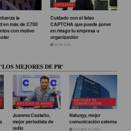
ENTRADAS
efuerza la
Cuidado con el falso
d en más de 2.700
CAPTCHA que puede poner
ntos con motivo
en riesgo tu empresa u
solar
organización
05/08/2026
'LOS MEJORES DE PR'
NOTICIAS DE
NOTICIAS DE RADIO
COMUNICACIÓN
Juanma Castaño,
Naturgy, mejor
a
mejor periodista de
comunicación externa
radio
OCTUBRE 31, 2023