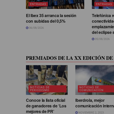
ENTRADAS
ENTRADAS
El Ibex 35 arranca la sesión
Telefónica r
con subidas del 0,5%
conectivida
emplazamie
06/08/2026
del eclipse 
05/08/2026
PREMIADOS DE LA XX EDICIÓN DE 
NOTICIAS DE
NOTICIAS DE
PERIODISMO
COMUNICACIÓN
Conoce la lista oficial
Iberdrola, mejor
de ganadores de ‘Los
comunicación intern
mejores de PR’
NOVIEMBRE 2, 2023