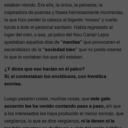
estaban viendo. Era ella, la única, la perversa, la
inspiradora de poemas y frases hermosamente incorrectas,
la que hizo perder la cabeza al bigardo “mosso” y vuelto
turuta a todo el personal sanitario .Habia regresado al
lugar del cren, o sea, ¡al palco del Nou Camp! Lejos
quedaban aquellos días de
“manitas”
que provocaran el
escandalazo de la
“sociedad bien”
que no podía creerse
lo que le contaban los que allí estaban.
¿Y dices que eso hacían en el palco?
Si, si contestaban los envidiosos, con frenética
sonrisa.
Luego pasaron cosas, muchas cosas, que
este gato
socarrón les ha venido contando paso a paso,
sin que
a los interesados les haya producido el menor sonrojo, que
vergüenza, lo que se dice vergüenza,
ni la tienen ni la