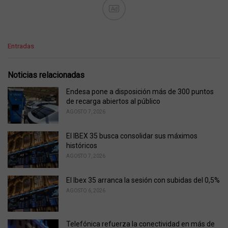
Ad
C
Entradas
a
t
e
Noticias relacionadas
g
o
Endesa pone a disposición más de 300 puntos
r
de recarga abiertos al público
i
AGOSTO 7, 2026
e
s
El IBEX 35 busca consolidar sus máximos
:
históricos
AGOSTO 7, 2026
El Ibex 35 arranca la sesión con subidas del 0,5%
AGOSTO 6, 2026
Telefónica refuerza la conectividad en más de