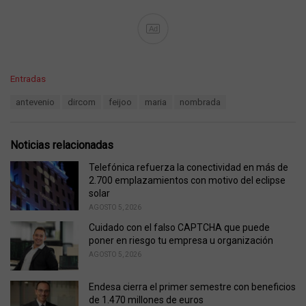
Ad
C
Entradas
a
T
antevenio
dircom
feijoo
maria
nombrada
t
a
e
g
g
s
o
Noticias relacionadas
:
r
i
Telefónica refuerza la conectividad en más de
e
2.700 emplazamientos con motivo del eclipse
s
solar
:
AGOSTO 5, 2026
Cuidado con el falso CAPTCHA que puede
poner en riesgo tu empresa u organización
AGOSTO 5, 2026
Endesa cierra el primer semestre con beneficios
de 1.470 millones de euros