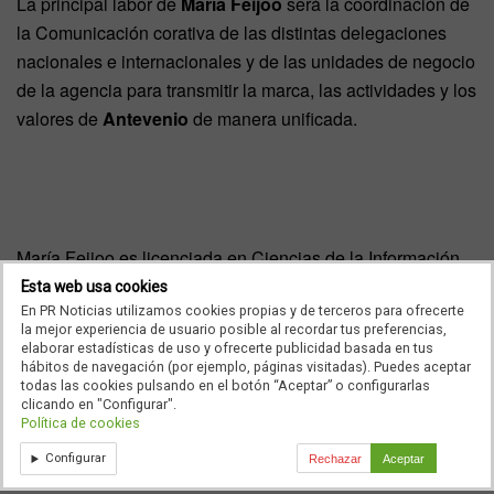
La principal labor de
María Feijoo
será la coordinación de
la Comunicación corativa de las distintas delegaciones
nacionales e internacionales y de las unidades de negocio
de la agencia para transmitir la marca, las actividades y los
valores de
Antevenio
de manera unificada.
María Feijoo es licenciada en Ciencias de la Información
la
Universidad de Navarra
y Master en Gestión
Esta web usa cookies
En PR Noticias utilizamos cookies propias y de terceros para ofrecerte
Empresarial y Dirección de Comunicación el
Instituto de
la mejor experiencia de usuario posible al recordar tus preferencias,
Empresa
. Ha trabajado en medios como
El Mundo
y
elaborar estadísticas de uso y ofrecerte publicidad basada en tus
hábitos de navegación (por ejemplo, páginas visitadas). Puedes aceptar
Actividad Económica
antes de incorarse el año pasado a
todas las cookies pulsando en el botón “Aceptar” o configurarlas
Antevenio procedente del grupo Inforpress donde gestionó
clicando en "Configurar".
Política de cookies
las campañas de Comunicación de
BP
,
Electronic Arts
,
Renault
,
HP
o
Motion Pictures Association
.
Configurar
Rechazar
Aceptar