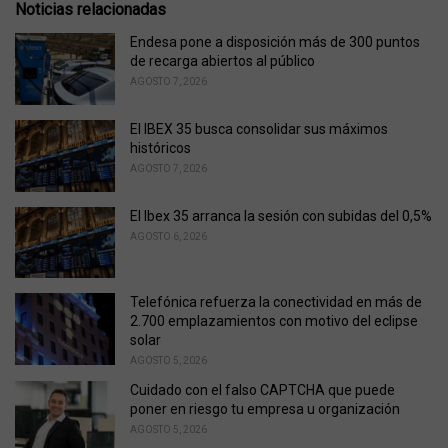
e
Noticias relacionadas
g
o
Endesa pone a disposición más de 300 puntos
r
de recarga abiertos al público
i
AGOSTO 7, 2026
e
s
El IBEX 35 busca consolidar sus máximos
:
históricos
AGOSTO 7, 2026
El Ibex 35 arranca la sesión con subidas del 0,5%
AGOSTO 6, 2026
Telefónica refuerza la conectividad en más de
2.700 emplazamientos con motivo del eclipse
solar
AGOSTO 5, 2026
Cuidado con el falso CAPTCHA que puede
poner en riesgo tu empresa u organización
AGOSTO 5, 2026