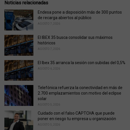
e
Noticias relacionadas
g
o
Endesa pone a disposición más de 300 puntos
r
de recarga abiertos al público
i
AGOSTO 7, 2026
e
s
El IBEX 35 busca consolidar sus máximos
:
históricos
AGOSTO 7, 2026
El Ibex 35 arranca la sesión con subidas del 0,5%
AGOSTO 6, 2026
Telefónica refuerza la conectividad en más de
2.700 emplazamientos con motivo del eclipse
solar
AGOSTO 5, 2026
Cuidado con el falso CAPTCHA que puede
poner en riesgo tu empresa u organización
AGOSTO 5, 2026