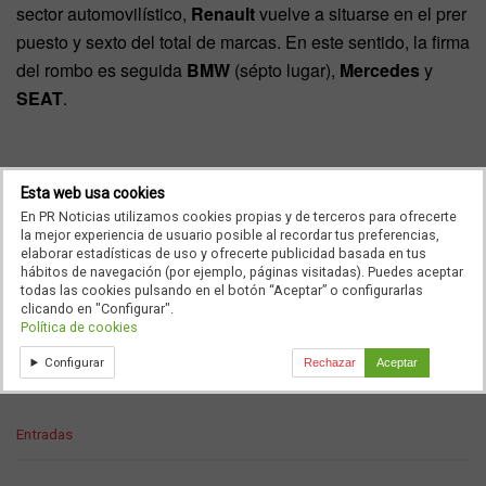
sector automovilístico,
Renault
vuelve a situarse en el prer
puesto y sexto del total de marcas. En este sentido, la firma
del rombo es seguida
BMW
(sépto lugar),
Mercedes
y
SEAT
.
Sólo en el apartado de televisión,
BMW
se posiciona como
Esta web usa cookies
la más recodada del motor dentro de la pequeña pantalla
En PR Noticias utilizamos cookies propias y de terceros para ofrecerte
la mejor experiencia de usuario posible al recordar tus preferencias,
(cuarto puesto del total de marcas). El quinto lugar es para
elaborar estadísticas de uso y ofrecerte publicidad basada en tus
Renault
, seguido de
Mercedes, SEAT
y
Audi
.
hábitos de navegación (por ejemplo, páginas visitadas). Puedes aceptar
todas las cookies pulsando en el botón “Aceptar” o configurarlas
clicando en "Configurar".
Política de cookies
Ad
Configurar
Rechazar
Aceptar
C
Entradas
a
t