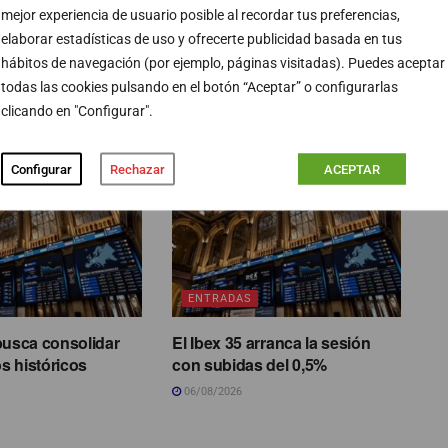
mejor experiencia de usuario posible al recordar tus preferencias,
PUBLICIDAD
elaborar estadísticas de uso y ofrecerte publicidad basada en tus
hábitos de navegación (por ejemplo, páginas visitadas). Puedes aceptar
todas las cookies pulsando en el botón “Aceptar” o configurarlas
clicando en "Configurar".
Configurar
Rechazar
ACEPTAR
ENTRADAS
busca consolidar
El Ibex 35 arranca la sesión
s históricos
con subidas del 0,5%
06/08/2026