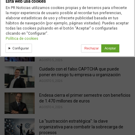
Esta web usa cookies
e
Noticias relacionadas
En PR Noticias utilizamos cookies propias y de terceros para ofrecerte
g
la mejor experiencia de usuario posible al recordar tus preferencias,
o
El Ibex 35 arranca la sesión con subidas del 0,5%
elaborar estadísticas de uso y ofrecerte publicidad basada en tus
r
hábitos de navegación (por ejemplo, páginas visitadas). Puedes aceptar
AGOSTO 6, 2026
i
todas las cookies pulsando en el botón “Aceptar” o configurarlas
e
clicando en "Configurar".
s
Política de cookies
Telefónica refuerza la conectividad en más de
:
2.700 emplazamientos con motivo del eclipse
Configurar
Rechazar
Aceptar
solar
AGOSTO 5, 2026
Cuidado con el falso CAPTCHA que puede
poner en riesgo tu empresa u organización
AGOSTO 5, 2026
Endesa cierra el primer semestre con beneficios
de 1.470 millones de euros
AGOSTO 4, 2026
La "sustracción estratégica": la clave
organizativa para combatir la sobrecarga de
procesos