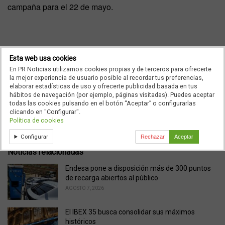
campaña para el 22 de mayo.
Seguiremos Informando…
Esta web usa cookies
En PR Noticias utilizamos cookies propias y de terceros para ofrecerte
la mejor experiencia de usuario posible al recordar tus preferencias,
elaborar estadísticas de uso y ofrecerte publicidad basada en tus
Ad
hábitos de navegación (por ejemplo, páginas visitadas). Puedes aceptar
todas las cookies pulsando en el botón “Aceptar” o configurarlas
clicando en "Configurar".
Política de cookies
C
Entradas
a
Configurar
Rechazar
Aceptar
t
e
Noticias relacionadas
g
o
Endesa pone a disposición más de 300 puntos
r
de recarga abiertos al público
i
AGOSTO 7, 2026
e
s
El IBEX 35 busca consolidar sus máximos
:
históricos