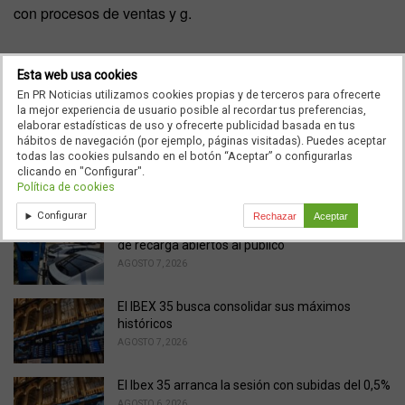
con procesos de ventas y g.
Esta web usa cookies
Ad
En PR Noticias utilizamos cookies propias y de terceros para ofrecerte
la mejor experiencia de usuario posible al recordar tus preferencias,
elaborar estadísticas de uso y ofrecerte publicidad basada en tus
hábitos de navegación (por ejemplo, páginas visitadas). Puedes aceptar
C
Entradas
todas las cookies pulsando en el botón “Aceptar” o configurarlas
a
clicando en "Configurar".
t
Política de cookies
e
Noticias relacionadas
g
Configurar
Rechazar
Aceptar
o
Endesa pone a disposición más de 300 puntos
r
de recarga abiertos al público
i
AGOSTO 7, 2026
e
s
El IBEX 35 busca consolidar sus máximos
:
históricos
AGOSTO 7, 2026
El Ibex 35 arranca la sesión con subidas del 0,5%
AGOSTO 6, 2026