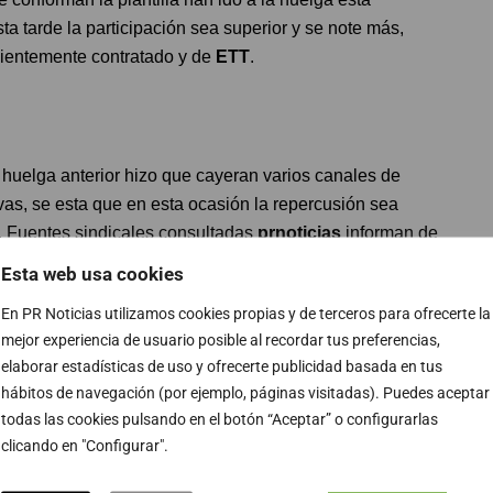
ta tarde la participación sea superior y se note más,
ientemente contratado y de
ETT
.
a huelga anterior hizo que cayeran varios canales de
vas, se esta que en esta ocasión la repercusión sea
. Fuentes sindicales consultadas
prnoticias
informan de
ajadores, pero aún no se tiene balance de cuántos la
Esta web usa cookies
ea secundada un alto centaje de la plantilla.
En PR Noticias utilizamos cookies propias y de terceros para ofrecerte la
mejor experiencia de usuario posible al recordar tus preferencias,
elaborar estadísticas de uso y ofrecerte publicidad basada en tus
hábitos de navegación (por ejemplo, páginas visitadas). Puedes aceptar
isa
se han reunido con la dirección en la
Inspección
de
todas las cookies pulsando en el botón “Aceptar” o configurarlas
es. Los sindicatos quieren un acuerdo global para todas
clicando en "Configurar".
reunión en la que se conocerán los datos reales de cada