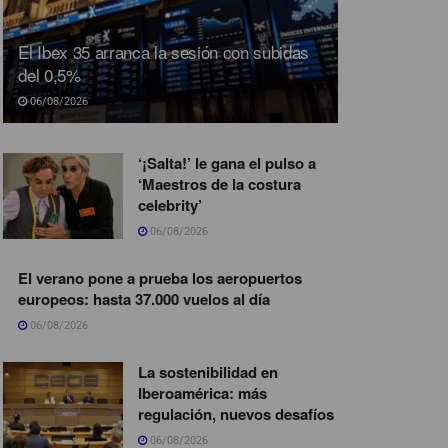
El Ibex 35 arranca la sesión con subidas
del 0,5%
06/08/2026
‘¡Salta!’ le gana el pulso a
‘Maestros de la costura
celebrity’
06/08/2026
El verano pone a prueba los aeropuertos
europeos: hasta 37.000 vuelos al día
06/08/2026
La sostenibilidad en
Iberoamérica: más
regulación, nuevos desafíos
06/08/2026