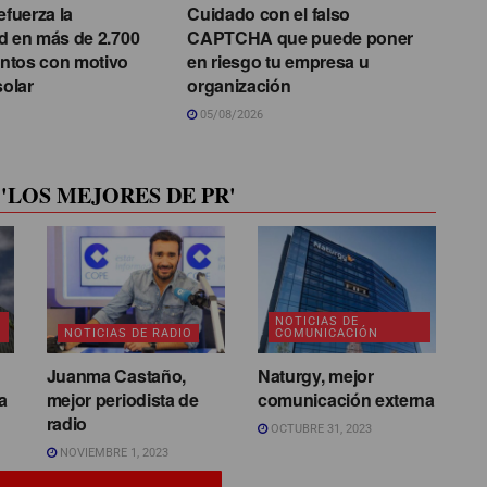
efuerza la
Cuidado con el falso
d en más de 2.700
CAPTCHA que puede poner
ntos con motivo
en riesgo tu empresa u
solar
organización
05/08/2026
'LOS MEJORES DE PR'
NOTICIAS DE
NOTICIAS DE RADIO
COMUNICACIÓN
Juanma Castaño,
Naturgy, mejor
a
mejor periodista de
comunicación externa
radio
OCTUBRE 31, 2023
NOVIEMBRE 1, 2023