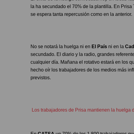
la ha secundado el 70% de la plantilla. En Pris
se espera tanta repercusión como en la anterior.
No se notará la huelga ni en
El País
ni en la
Cad
secundado. El diario y la radio, grandes referen
cualquier día. Mañana el rotativo estará en los 
hecho oír los trabajadores de los medios más in
previstos.
Los trabajadores de Prisa mantienen la huelga d
En
CATSA
un 70% de los 1.800 trabajadores que 