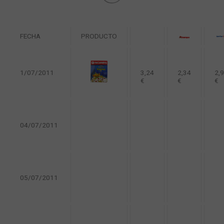
FECHA
PRODUCTO
1/07/2011
3,24
2,34
2,
€
€
€
04/07/2011
05/07/2011