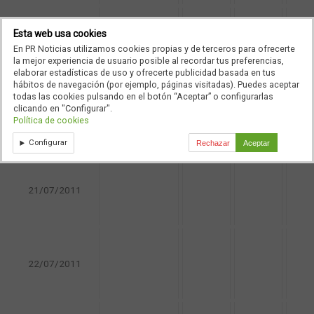
Esta web usa cookies
19/07/2011
En PR Noticias utilizamos cookies propias y de terceros para ofrecerte
la mejor experiencia de usuario posible al recordar tus preferencias,
elaborar estadísticas de uso y ofrecerte publicidad basada en tus
hábitos de navegación (por ejemplo, páginas visitadas). Puedes aceptar
todas las cookies pulsando en el botón “Aceptar” o configurarlas
clicando en "Configurar".
20/07/2011
Política de cookies
Configurar
Rechazar
Aceptar
21/07/2011
22/07/2011