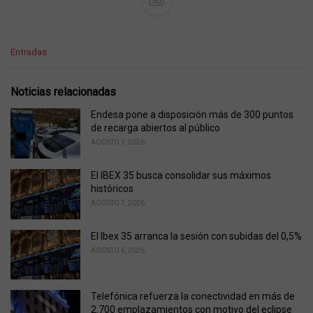
Ad
C
Entradas
a
t
e
Noticias relacionadas
g
o
Endesa pone a disposición más de 300 puntos
r
de recarga abiertos al público
i
AGOSTO 7, 2026
e
s
El IBEX 35 busca consolidar sus máximos
:
históricos
AGOSTO 7, 2026
El Ibex 35 arranca la sesión con subidas del 0,5%
AGOSTO 6, 2026
Telefónica refuerza la conectividad en más de
2.700 emplazamientos con motivo del eclipse