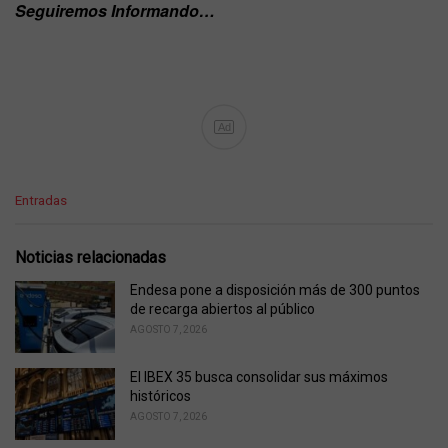
Seguiremos Informando…
Ad
C
Entradas
a
t
e
Noticias relacionadas
g
o
Endesa pone a disposición más de 300 puntos
r
de recarga abiertos al público
i
AGOSTO 7, 2026
e
s
El IBEX 35 busca consolidar sus máximos
:
históricos
AGOSTO 7, 2026