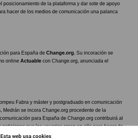
 posicionamiento de la plataforma y dar sote de apoyo
 para hacer de los medios de comunicación una palanca
ación para España de
Change.org.
Su incoración se
smo online
Actuable
con Change.org, anunciada el
t Pompeu Fabra y máster y postgraduado en comunicación
na, Medrán se incora Change.org procedente de la
 comunicación para España de Change.org contribuirá al
s peticiones que los usuarios crean en ella para hacer de
 cambio social.
Esta web usa cookies