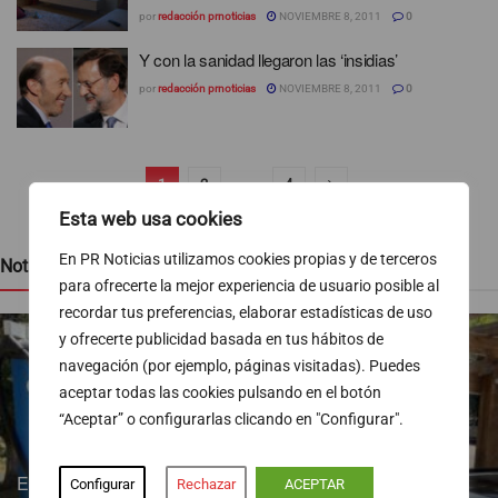
por
redacción prnoticias
NOVIEMBRE 8, 2011
0
Y con la sanidad llegaron las ‘insidias’
por
redacción prnoticias
NOVIEMBRE 8, 2011
0
1
2
…
4
Esta web usa cookies
En PR Noticias utilizamos cookies propias y de terceros
Noticias recientes
para ofrecerte la mejor experiencia de usuario posible al
recordar tus preferencias, elaborar estadísticas de uso
y ofrecerte publicidad basada en tus hábitos de
navegación (por ejemplo, páginas visitadas). Puedes
aceptar todas las cookies pulsando en el botón
“Aceptar” o configurarlas clicando en "Configurar".
Endesa pone a disposición más de 300 puntos de recarga
Configurar
Rechazar
ACEPTAR