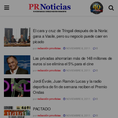
El cara y cruz de Tringali después de la Noria:
gana a Vasile, pero su negocio puede caer en
picado
por
redacción prnoticias
NOVIEMBRE 8, 2011
0
Las privadas ahorrarían más de 148 millones de
euros si se elimina el 5% para el cine
por
redacción prnoticias
NOVIEMBRE 8, 2011
0
Jordi Évole, Juan Ramón Lucas y la radio
deportiva de fin de semana reciben el Premio
Ondas
por
redacción prnoticias
NOVIEMBRE 8, 2011
0
PACTADO
por
redacción prnoticias
NOVIEMBRE 8, 2011
0