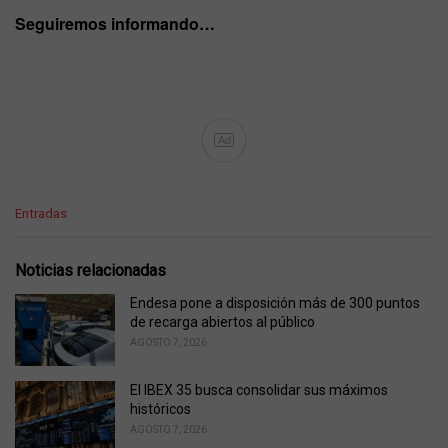
Seguiremos informando…
Ad
C
Entradas
a
t
e
Noticias relacionadas
g
o
Endesa pone a disposición más de 300 puntos
r
de recarga abiertos al público
i
AGOSTO 7, 2026
e
s
El IBEX 35 busca consolidar sus máximos
:
históricos
AGOSTO 7, 2026