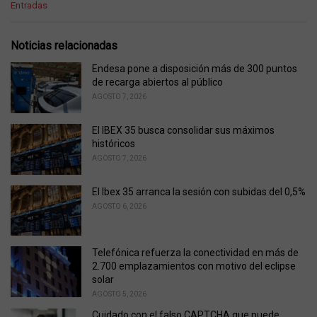
C
Entradas
a
t
e
Noticias relacionadas
g
o
Endesa pone a disposición más de 300 puntos
r
de recarga abiertos al público
i
AGOSTO 7, 2026
e
s
El IBEX 35 busca consolidar sus máximos
:
históricos
AGOSTO 7, 2026
El Ibex 35 arranca la sesión con subidas del 0,5%
AGOSTO 6, 2026
Telefónica refuerza la conectividad en más de
2.700 emplazamientos con motivo del eclipse
solar
AGOSTO 5, 2026
Cuidado con el falso CAPTCHA que puede