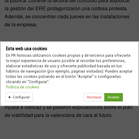
la pública. Durante la lectura del concurso para adjudicar
la gestión del ERE protagonizaron una ruidosa protesta.
Además, se concentran cada jueves en las instalaciones
de la empresa.
Esta web usa cookies
A mediados del mes de febrero
Ignacio Fernández Toxo,
En PR Noticias utilizamos cookies propias y de terceros para ofrecerte
secretario general de Comisiones Obreras, y
Paco Molina
,
la mejor experiencia de usuario posible al recordar tus preferencias,
secretario general del sindicato en la Comunidad
elaborar estadísticas de uso y ofrecerte publicidad basada en tus
hábitos de navegación (por ejemplo, páginas visitadas). Puedes aceptar
Valenciana,
presentaron un escrito ante la Generalitat
todas las cookies pulsando en el botón “Aceptar” o configurarlas
en rechazo al ERE en el que se defendía la necesidad de
clicando en "Configurar".
Política de cookies
una RTVV de calidad que de un buen servicio público. Se
Configurar
recordó a
Fabra
que plantar un ERE es una medida
Rechazar
Aceptar
injusta e ineficaz y se pidieron explicaciones sobre el plan
de viabilidad para la valenciana de cara al futuro.