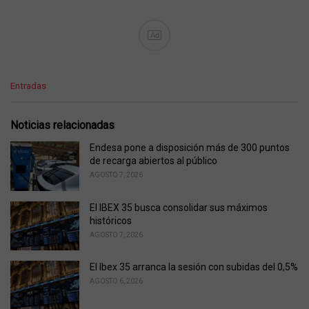
Ad
C
Entradas
a
t
e
Noticias relacionadas
g
o
Endesa pone a disposición más de 300 puntos
r
de recarga abiertos al público
i
AGOSTO 7, 2026
e
s
El IBEX 35 busca consolidar sus máximos
:
históricos
AGOSTO 7, 2026
El Ibex 35 arranca la sesión con subidas del 0,5%
AGOSTO 6, 2026