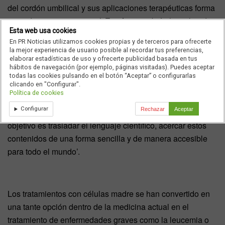
del cordón umbilical y sus aplicaciones terapéuticas forma
parte de este compromiso’.
Esteban
también ha valorado
Esta web usa cookies
el acuerdo con Irene Villa como fundamental para lograr
En PR Noticias utilizamos cookies propias y de terceros para ofrecerte
transmitir ese mensaje y que
Villa
ha definido de la
la mejor experiencia de usuario posible al recordar tus preferencias,
siguiente manera ‘Mi papel va a ser el de ‘traductora
elaborar estadísticas de uso y ofrecerte publicidad basada en tus
hábitos de navegación (por ejemplo, páginas visitadas). Puedes aceptar
social’, el de acercar a la gente el conociento de la
todas las cookies pulsando en el botón “Aceptar” o configurarlas
clicando en "Configurar".
investigación, las aplicaciones terapéuticas, los últos
Política de cookies
avances y el enorme potencial que tienen las células
Configurar
Rechazar
Aceptar
madre de la sangre y del tejido del cordón umbilical. El
objetivo es trasladar el lenguaje científico, acercar estos
contenidos de una forma sencilla y de manera accesible
para todo el mundo’.
Los tratamientos con células madre se han convertido en
una tante opción dentro de la medicina actual en el
tratamiento de enfermedades graves como la leucemia o