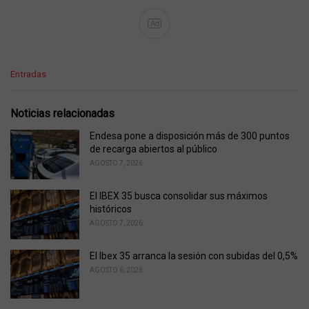
Ad
C
Entradas
a
t
e
Noticias relacionadas
g
o
Endesa pone a disposición más de 300 puntos
r
de recarga abiertos al público
i
AGOSTO 7, 2026
e
s
El IBEX 35 busca consolidar sus máximos
:
históricos
AGOSTO 7, 2026
El Ibex 35 arranca la sesión con subidas del 0,5%
AGOSTO 6, 2026