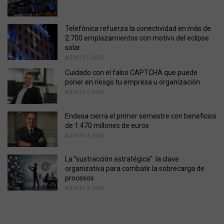
i
e
s
Telefónica refuerza la conectividad en más de
:
2.700 emplazamientos con motivo del eclipse
solar
AGOSTO 5, 2026
Cuidado con el falso CAPTCHA que puede
poner en riesgo tu empresa u organización
AGOSTO 5, 2026
Endesa cierra el primer semestre con beneficios
de 1.470 millones de euros
AGOSTO 4, 2026
La "sustracción estratégica": la clave
organizativa para combatir la sobrecarga de
procesos
AGOSTO 3, 2026