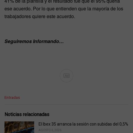
41% de la plantilla y el resultado fue que el 95% quería
ese acuerdo. Por lo que entienden que la mayoría de los
trabajadores quiere este acuerdo.
Seguiremos Informando…
Ad
C
Entradas
a
t
e
Noticias relacionadas
g
o
El Ibex 35 arranca la sesión con subidas del 0,5%
r
AGOSTO 6, 2026