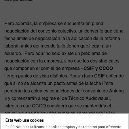
Pero además, la empresa se encuentra en plena
negociación del convenio colectivo, un convenio que tiene
fecha límite de negociación la la aplicación de la reforma
laboral: antes del mes de julio tienen que llegar a un
acuerdo. Pero aquí no solo existe un problema de
negociación con la empresa, sino que los dos sindicatos
que componen el comité de empresa –
CSIF y CCOO
tienen puntos de vista distintos. Por un lado CSIF entiende
que si no se alcanza un pacto antes de la fecha límite
perderán las actuales condiciones del convenio de Antena
3 y comenzarán a regirse el de Técnico Audiovisual,
mientras que CCOO considera que se mantendría el
actual, ya que no hay otro superior, como recoge la ley.
Esta web usa cookies
En PR Noticias utilizamos cookies propias y de terceros para ofrecerte