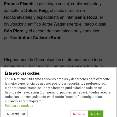
Francis Pisani;
la psicóloga social, conferenciante y
consultora
Dolors Reig
; el socio director de
RocaSalvatella y especialista en Intet
Genís Roca
; el
divulgador científico Jorge Wagensberg; el mago digital
Són Piero
, y el asesor de comunicación y consultor
político
Antoni GutiérrezRubí.
Disponemos de Comunicación e información en todo
momento y lugar, un gran cambio de percepción de la
realidad obra de la telefonía móvil, junto con Intet el otro
Esta web usa cookies
gran fenómeno tecnológico de pacto social.
Francis
En PR Noticias utilizamos cookies propias y de terceros para ofrecerte
la mejor experiencia de usuario posible al recordar tus preferencias,
Pisani
habló de los innovadores y emprendedores que
elaborar estadísticas de uso y ofrecerte publicidad basada en tus
encontró durante su vuelta al mundo de la innovación: 45
hábitos de navegación (por ejemplo, páginas visitadas). Puedes aceptar
todas las cookies pulsando en el botón “Aceptar” o configurarlas
ciudades, 32 países, 5 continentes, en el marco del
clicando en "Configurar".
Política de cookies
proyecto de su blog Winch5, alojado en la web de
Fundación Telefónica
. En concreto se refirió a la tancia
Configurar
Rechazar
Aceptar