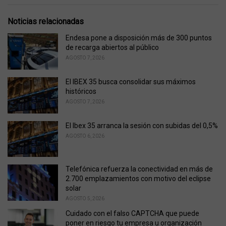
a
t
e
Noticias relacionadas
g
o
Endesa pone a disposición más de 300 puntos
r
de recarga abiertos al público
i
AGOSTO 7, 2026
e
s
El IBEX 35 busca consolidar sus máximos
:
históricos
AGOSTO 7, 2026
El Ibex 35 arranca la sesión con subidas del 0,5%
AGOSTO 6, 2026
Telefónica refuerza la conectividad en más de
2.700 emplazamientos con motivo del eclipse
solar
AGOSTO 5, 2026
Cuidado con el falso CAPTCHA que puede
poner en riesgo tu empresa u organización