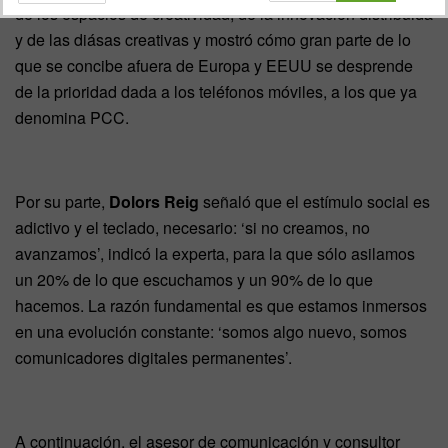
de los espacios de creatividad, de la innovación distribuida
y de las diásas creativas y mostró cómo gran parte de lo
que se concibe afuera de Europa y EEUU se desprende
de la prioridad dada a los teléfonos móviles, a los que ya
denomina PCC.
Por su parte,
Dolors Reig
señaló que el estímulo social es
adictivo y el teclado, necesario: ‘si no creamos, no
avanzamos’, indicó la experta, para la que sólo asilamos
un 20% de lo que escuchamos y un 90% de lo que
hacemos. La razón fundamental es que estamos inmersos
en una evolución constante: ‘somos algo nuevo, somos
comunicadores digitales permanentes’.
A continuación, el asesor de comunicación y consultor