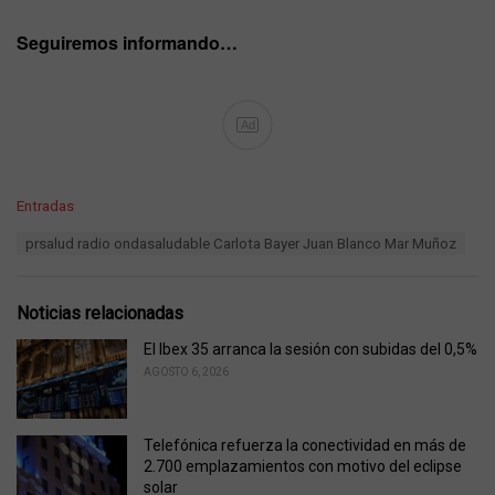
Seguiremos informando…
Ad
C
Entradas
a
T
prsalud radio ondasaludable Carlota Bayer Juan Blanco Mar Muñoz
t
a
e
g
g
s
o
Noticias relacionadas
:
r
i
El Ibex 35 arranca la sesión con subidas del 0,5%
e
AGOSTO 6, 2026
s
:
Telefónica refuerza la conectividad en más de
2.700 emplazamientos con motivo del eclipse
solar