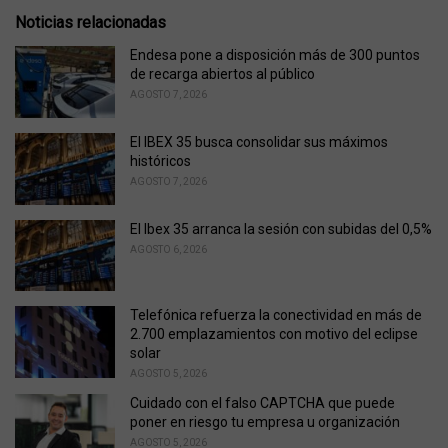
t
e
Noticias relacionadas
g
o
Endesa pone a disposición más de 300 puntos
r
de recarga abiertos al público
i
AGOSTO 7, 2026
e
s
El IBEX 35 busca consolidar sus máximos
:
históricos
AGOSTO 7, 2026
El Ibex 35 arranca la sesión con subidas del 0,5%
AGOSTO 6, 2026
Telefónica refuerza la conectividad en más de
2.700 emplazamientos con motivo del eclipse
solar
AGOSTO 5, 2026
Cuidado con el falso CAPTCHA que puede
poner en riesgo tu empresa u organización
AGOSTO 5, 2026