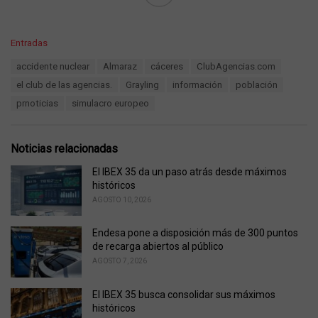
C
Entradas
a
T
accidente nuclear
Almaraz
cáceres
ClubAgencias.com
t
a
e
el club de las agencias.
Grayling
información
población
g
g
s
prnoticias
simulacro europeo
o
:
r
i
e
Noticias relacionadas
s
:
El IBEX 35 da un paso atrás desde máximos
históricos
AGOSTO 10, 2026
Endesa pone a disposición más de 300 puntos
de recarga abiertos al público
AGOSTO 7, 2026
El IBEX 35 busca consolidar sus máximos
históricos