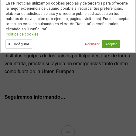
Exercise), se llevará a cabo en los 12 municipios que se
En PR Noticias utilizamos cookies propias y de terceros para ofrecerte
encuentran en un radio de 10 km. de la central nuclear de
la mejor experiencia de usuario posible al recordar tus preferencias,
elaborar estadísticas de uso y ofrecerte publicidad basada en tus
Almaraz
, con una población total cercana a los 6.000
hábitos de navegación (por ejemplo, páginas visitadas). Puedes aceptar
habitantes. El
CURIEX
pondrá a prueba el Plan de
todas las cookies pulsando en el botón “Aceptar” o configurarlas
clicando en "Configurar".
Emergencia Nuclear exterior a la Central de
Almaraz
Política de cookies
(PENCA), así como el Mecanismo Europeo de Protección
Configurar
Rechazar
Aceptar
Civil, cuya misión es coordinar la participación de los
distintos equipos de los países participantes que, de forma
voluntaria, prestan su ayuda en emergencias tanto dentro
como fuera de la Unión Europea.
Seguiremos informando…
Ad