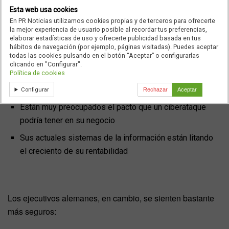
El cambio en las preferencias laborales de las
Esta web usa cookies
generaciones de los más jóvenes les está forzando a
En PR Noticias utilizamos cookies propias y de terceros para ofrecerte
cambiar su cultura y los procesos en el trabajo
la mejor experiencia de usuario posible al recordar tus preferencias,
elaborar estadísticas de uso y ofrecerte publicidad basada en tus
El exceso de complejidad está aumentando sus costes
hábitos de navegación (por ejemplo, páginas visitadas). Puedes aceptar
todas las cookies pulsando en el botón “Aceptar” o configurarlas
y lastrando su creciento
clicando en "Configurar".
Política de cookies
El insuficiente conociento sobre el consumidor está
dañando su rendiento
Configurar
Rechazar
Aceptar
Están muy preocupados el pacto que un ciberataque
podría tener en su negocio
Sus actuales sistemas de la información están litando
el creciento de su rentabilidad
Los ejecutivos alemanes, en cambio, se sienten bastante
más seguros: