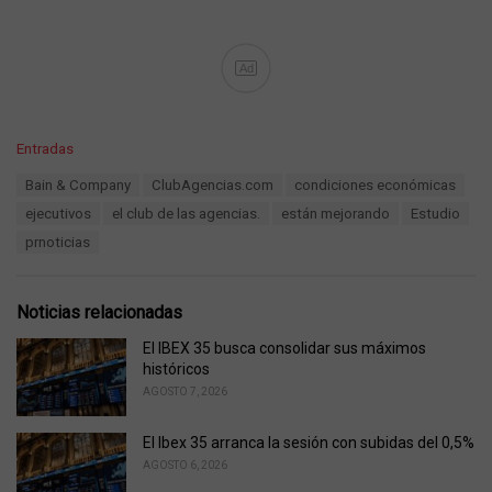
Ad
C
Entradas
a
T
Bain & Company
ClubAgencias.com
condiciones económicas
t
a
e
ejecutivos
el club de las agencias.
están mejorando
Estudio
g
g
s
prnoticias
o
:
r
i
e
Noticias relacionadas
s
:
El IBEX 35 busca consolidar sus máximos
históricos
AGOSTO 7, 2026
El Ibex 35 arranca la sesión con subidas del 0,5%
AGOSTO 6, 2026