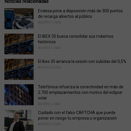
Noticias relacionadas
s
:
Endesa pone a disposición más de 300 puntos
de recarga abiertos al público
AGOSTO 7, 2026
El IBEX 35 busca consolidar sus máximos
históricos
AGOSTO 7, 2026
El Ibex 35 arranca la sesión con subidas del 0,5%
AGOSTO 6, 2026
Telefónica refuerza la conectividad en más de
2.700 emplazamientos con motivo del eclipse
solar
AGOSTO 5, 2026
Cuidado con el falso CAPTCHA que puede
poner en riesgo tu empresa u organización
AGOSTO 5, 2026